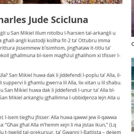
harles Jude Scicluna
li u San Mikiel illum nitolbu l-ħarsien tal-arkanġli u
 għall-anġli kustodji kollha fit-2 ta’ Ottubru imma
O
Iskrittura jissemmew b’isimhom, jingħataw it-titlu ta’
koll jgħallmuna bl-isem magħżul għalihom xi tfisser l-
a? San Mikiel huwa dak li jiddefendi l-poplu ta’ Alla, il-
i suppervi li għamlu gwerra lil Alla, lix-xitan u lil sħabu.
San Mikiel huwa dak li jiddefendi l-unur ta’ Alla bl-
 San Mikiel arkanġlu jgħallimna l-ubbidjenza lejn Alla u
el; l-isem tiegħu jfisser: Alla huwa qawwi jew il-qawwa
ha: “Għax għal Alla m’hemm xejn li ma jistax ikun,” (Lq
lu t-twelid tal-prekursur, ta’ Ġwanni l-Battista – dejjem