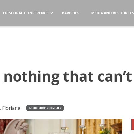
EPISCOPAL CONFERENCE
PARISHES
MEDIA AND RESOURCE
 nothing that can’t
 Floriana
ARCHBISHOP'S HOMILIES