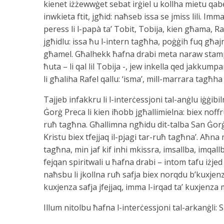
kienet iżżewwġet sebat irġiel u kollha mietu q
inwkieta ftit, jgħid: naħseb issa se jmiss lili. Imm
peress li l-papà ta’ Tobit, Tobija, kien għama, Rafe
jgħidlu: issa ħu l-intern tagħha, poġġih fuq għaj
għamel. Għalhekk ħafna drabi meta naraw stampa
ħuta – li qal lil Tobija -, jew inkella qed jakkumpa
li għaliha Rafel qallu: ‘isma’, mill-marrara tagħha i
Tajjeb infakkru li l-interċessjoni tal-anġlu iġġibi
Ġorġ Preca li kien iħobb jgħallimielna: biex noffru 
ruħ tagħna. Għallimna ngħidu dit-talba San Ġorġ P
Kristu biex tfejjaq il-pjagi tar-ruħ tagħna’. Aħn
tagħna, min jaf kif inhi mkissra, imsallba, imqa
fejqan spiritwali u ħafna drabi – intom tafu iżjed
naħsbu li jkollna ruħ safja biex norqdu b’kuxjenza
kuxjenza safja jfejjaq, imma l-irqad ta’ kuxjenza
Illum nitolbu ħafna l-interċessjoni tal-arkanġli: 