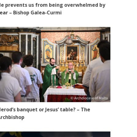
e prevents us from being overwhelmed by
ear – Bishop Galea-Curmi
erod’s banquet or Jesus’ table? – The
rchbishop