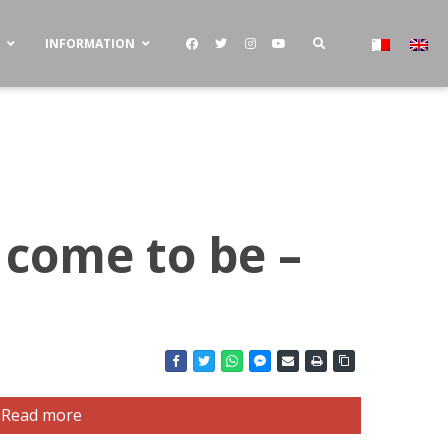
S
INFORMATION
 come to be –
Read more