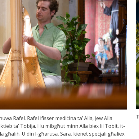
T
huwa Rafel. Rafel ifisser mediċina ta’ Alla, jew Alla
ktieb ta’ Tobija. Hu mibgħut minn Alla biex lil Tobit, it-
a għalih. U din l-għarusa, Sara, kienet speċjali għaliex