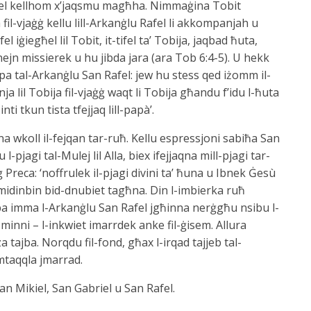
abel kellhom x’jaqsmu magħha. Nimmaġina Tobit
a fil-vjaġġ kellu lill-Arkanġlu Rafel li akkompanjah u
l iġiegħel lil Tobit, it-tifel ta’ Tobija, jaqbad ħuta,
nejn missierek u hu jibda jara (ara Tob 6:4-5). U hekk
 tal-Arkanġlu San Rafel: jew hu stess qed iżomm il-
nja lil Tobija fil-vjaġġ waqt li Tobija għandu f’idu l-ħuta
nti tkun tista tfejjaq lill-papà’.
lna wkoll il-fejqan tar-ruħ. Kellu espressjoni sabiħa San
l-pjagi tal-Mulej lil Alla, biex ifejjaqna mill-pjagi tar-
reca: ‘noffrulek il-pjagi divini ta’ ħuna u Ibnek Ġesù
a midinbin bid-dnubiet tagħna. Din l-imbierka ruħ
llba imma l-Arkanġlu San Rafel jgħinna nerġgħu nsibu l-
 minni – l-inkwiet imarrdek anke fil-ġisem. Allura
 tajba. Norqdu fil-fond, għax l-irqad tajjeb tal-
 mtaqqla jmarrad.
San Mikiel, San Gabriel u San Rafel.