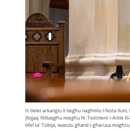
It-tielet arkanġlu li tiegħu nagħmlu l-festa llum, 
jfejjaq. Niltaqgħu miegħu fit-Testment l-Antik fil-
tifel ta’ Tobija, iwasslu għand l-għarusa magħżul