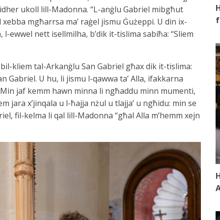
H
idher ukoll lill-Madonna. “L-anġlu Gabriel mibgħut
f
nd xebba mgħarrsa ma’ raġel jismu Ġużeppi. U din ix-
 l-ewwel nett isellmilha, b’dik it-tislima sabiħa: “Sliem
l-kliem tal-Arkanġlu San Gabriel għax dik it-tislima:
n Gabriel. U hu, li jismu l-qawwa ta’ Alla, ifakkarna
un. Min jaf kemm hawn minna li ngħaddu minn mumenti,
m jara x’jinqala u l-ħajja nżul u tlajja’ u ngħidu: min se
iel, fil-kelma li qal lill-Madonna “għal Alla m’hemm xejn
H
A