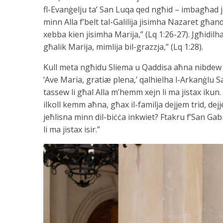
fl-Evanġelju ta’ San Luqa qed ngħid – imbagħad j
minn Alla f’belt tal-Galilija jisimha Nazaret għa
xebba kien jisimha Marija,” (Lq 1:26-27). Jgħidilha,
għalik Marija, mimlija bil-grazzja,” (Lq 1:28).
Kull meta ngħidu Sliema u Qaddisa aħna nibdew bi
‘Ave Maria, gratiæ plena,’ qalhielha l-Arkanġlu Sa
tassew li għal Alla m’hemm xejn li ma jistax ik
ilkoll kemm aħna, għax il-familja dejjem trid, dejje
jeħlisna minn dil-biċċa inkwiet? Ftakru f’San Gabr
li ma jistax isir.”