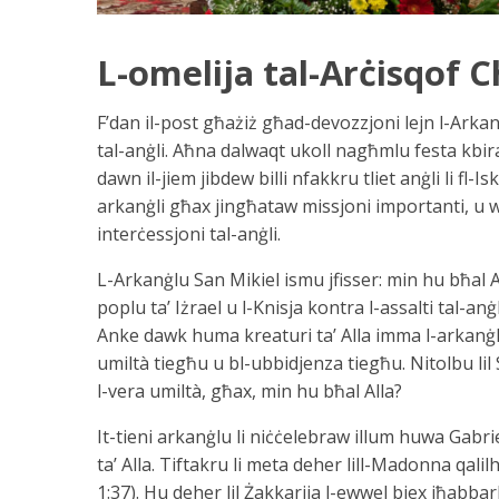
L-omelija tal-Arċisqof C
F’dan il-post għażiż għad-devozzjoni lejn l-Arkanġ
tal-anġli. Aħna dalwaqt ukoll nagħmlu festa kbira
dawn il-jiem jibdew billi nfakkru tliet anġli li fl-
arkanġli għax jingħataw missjoni importanti, u w
interċessjoni tal-anġli.
L-Arkanġlu San Mikiel ismu jfisser: min hu bħal All
poplu ta’ Iżrael u l-Knisja kontra l-assalti tal-anġl
Anke dawk huma kreaturi ta’ Alla imma l-arkanġlu 
umiltà tiegħu u bl-ubbidjenza tiegħu. Nitolbu lil
l-vera umiltà, għax, min hu bħal Alla?
It-tieni arkanġlu li niċċelebraw illum huwa Gabri
ta’ Alla. Tiftakru li meta deher lill-Madonna qalil
1:37). Hu deher lil Żakkarija l-ewwel biex iħabbar