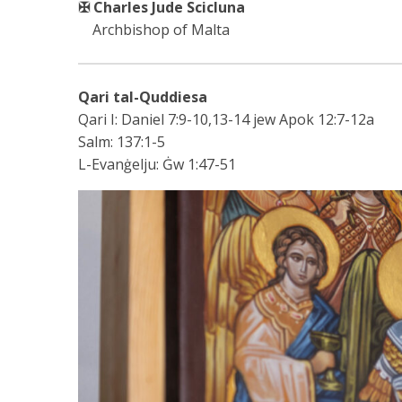
✠ Charles Jude Scicluna
Archbishop of Malta
Qari tal-Quddiesa
Qari I: Daniel 7:9-10,13-14 jew Apok 12:7-12a
Salm: 137:1-5
L-Evanġelju:
Ġw 1:47-51