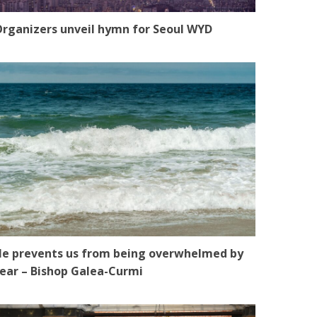
rganizers unveil hymn for Seoul WYD
e prevents us from being overwhelmed by
ear – Bishop Galea-Curmi