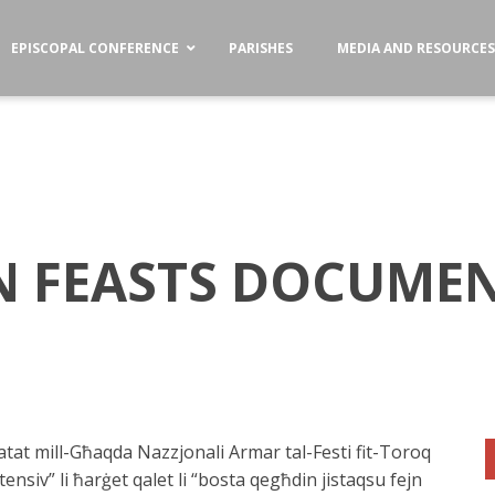
EPISCOPAL CONFERENCE
PARISHES
MEDIA AND RESOURCE
N FEASTS DOCUMEN
tat mill-Għaqda Nazzjonali Armar tal-Festi fit-Toroq
ntensiv” li ħarġet qalet li “bosta qegħdin jistaqsu fejn