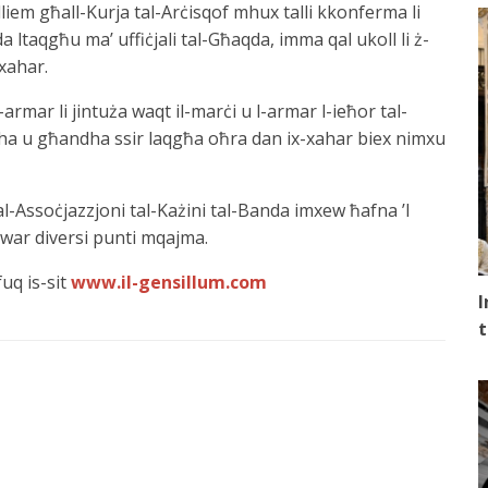
elliem għall-Kurja tal-Arċisqof mhux talli kkonferma li
da ltaqgħu ma’ uffiċjali tal-Għaqda, imma qal ukoll li ż-
xahar.
 l-armar li jintuża waqt il-marċi u l-armar l-ieħor tal-
għha u għandha ssir laqgħa oħra dan ix-xahar biex nimxu
al-Assoċjazzjoni tal-Każini tal-Banda imxew ħafna ’l
dwar diversi punti mqajma.
fuq is-sit
www.il-gensillum.com
I
t