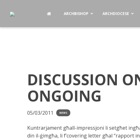
ARCHBISHOP
ARCHDIOCESE
DISCUSSION O
ONGOING
05/03/2011
NEWS
Kuntrarjament għall-impressjoni li setgħet ingħa
din il-ġimgħa, li f’covering letter għal “rapport i