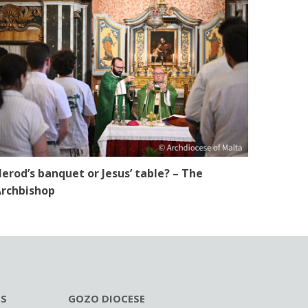
erod’s banquet or Jesus’ table? – The
rchbishop
ES
GOZO DIOCESE