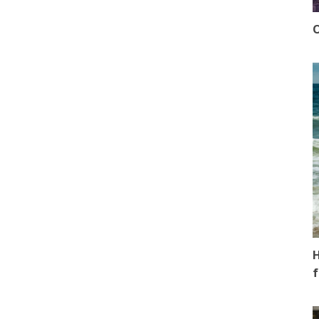
O
H
f