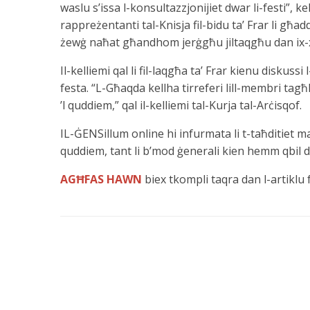
waslu s’issa l-konsultazzjonijiet dwar li-festi”, k
rappreżentanti tal-Knisja fil-bidu ta’ Frar li għad
żewġ naħat għandhom jerġgħu jiltaqgħu dan ix-
Il-kelliemi qal li fil-laqgħa ta’ Frar kienu diskussi
festa. “L-Għaqda kellha tirreferi lill-membri ta
’l quddiem,” qal il-kelliemi tal-Kurja tal-Arċisqof.
IL-ĠENSillum online hi infurmata li t-taħditiet m
quddiem, tant li b’mod ġenerali kien hemm qbil 
AGĦFAS HAWN
biex tkompli taqra dan l-artiklu 