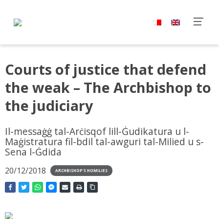
Courts of justice that defend
the weak – The Archbishop to
the judiciary
Il-messaġġ tal-Arċisqof lill-Ġudikatura u l-
Maġistratura fil-bdil tal-awguri tal-Milied u s-
Sena l-Ġdida
20/12/2018
ARCHBISHOP'S HOMILIES