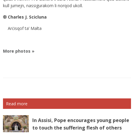
kull jumejn, nassigurakom li norqod ukoll.
✠ Charles J. Scicluna
Arċisqof ta’ Malta
More photos »
Read more
In Assisi, Pope encourages young people
to touch the suffering flesh of others