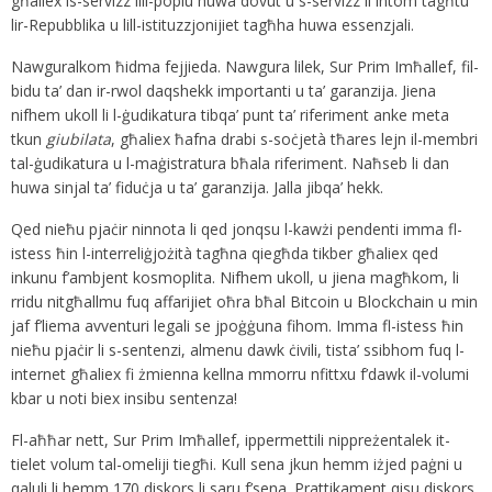
għaliex is-servizz lill-poplu huwa dovut u s-servizz li intom tagħtu
lir-Repubblika u lill-istituzzjonijiet tagħha huwa essenzjali.
Nawguralkom ħidma fejjieda. Nawgura lilek, Sur Prim Imħallef, fil-
bidu ta’ dan ir-rwol daqshekk importanti u ta’ garanzija. Jiena
nifhem ukoll li l-ġudikatura tibqa’ punt ta’ riferiment anke meta
tkun
giubilata
, għaliex ħafna drabi s-soċjetà tħares lejn il-membri
tal-ġudikatura u l-maġistratura bħala riferiment. Naħseb li dan
huwa sinjal ta’ fiduċja u ta’ garanzija. Jalla jibqa’ hekk.
Qed nieħu pjaċir ninnota li qed jonqsu l-kawżi pendenti imma fl-
istess ħin l-interreliġjożità tagħna qiegħda tikber għaliex qed
inkunu f’ambjent kosmoplita. Nifhem ukoll, u jiena magħkom, li
rridu nitgħallmu fuq affarijiet oħra bħal Bitcoin u Blockchain u min
jaf f’liema avventuri legali se jpoġġuna fihom. Imma fl-istess ħin
nieħu pjaċir li s-sentenzi, almenu dawk ċivili, tista’ ssibhom fuq l-
internet għaliex fi żmienna kellna mmorru nfittxu f’dawk il-volumi
kbar u noti biex insibu sentenza!
Fl-aħħar nett, Sur Prim Imħallef, ippermettili nippreżentalek it-
tielet volum tal-omeliji tiegħi. Kull sena jkun hemm iżjed paġni u
qaluli li hemm 170 diskors li saru f’sena. Prattikament qisu diskors