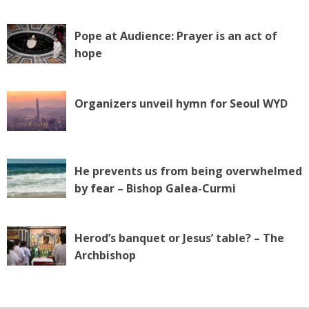
Pope at Audience: Prayer is an act of
hope
Organizers unveil hymn for Seoul WYD
He prevents us from being overwhelmed
by fear – Bishop Galea-Curmi
Herod’s banquet or Jesus’ table? – The
Archbishop