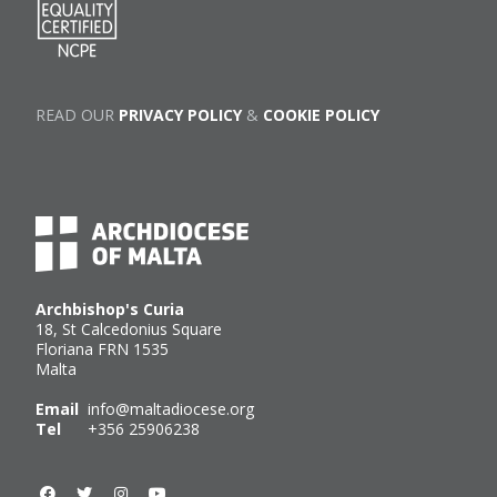
READ OUR
PRIVACY POLICY
&
COOKIE POLICY
Archbishop's Curia
18, St Calcedonius Square
Floriana FRN 1535
Malta
Email
info@maltadiocese.org
Tel
+356 25906238