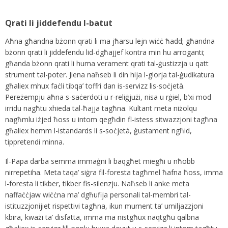
Qrati li jiddefendu l-batut
Aħna għandna bżonn qrati li ma jħarsu lejn wiċċ ħadd; għandna
bżonn qrati li jiddefendu lid-dgħajjef kontra min hu arroganti;
għanda bżonn qrati li huma verament qrati tal-ġustizzja u qatt
strument tal-poter. Jiena naħseb li din hija l-glorja tal-ġudikatura
għaliex mhux faċli tibqa’ toffri dan is-servizz lis-soċjetà.
Pereżempju aħna s-saċerdoti u r-reliġjużi, nisa u rġiel, b’xi mod
irridu nagħtu xhieda tal-ħajja tagħna. Kultant meta niżolqu
nagħmlu iżjed ħoss u intom qegħdin fl-istess sitwazzjoni tagħna
għaliex hemm l-istandards li s-soċjetà, ġustament ngħid,
tippretendi minna.
Il-Papa darba semma immaġni li baqgħet miegħi u nħobb
nirrepetiha. Meta taqa’ siġra fil-foresta tagħmel ħafna ħoss, imma
l-foresta li tikber, tikber fis-silenzju. Naħseb li anke meta
naffaċċjaw wiċċna ma’ dgħufija personali tal-membri tal-
istituzzjonijiet rispettivi tagħna, ikun mument ta’ umiljazzjoni
kbira, kważi ta’ disfatta, imma ma nistgħux naqtgħu qalbna