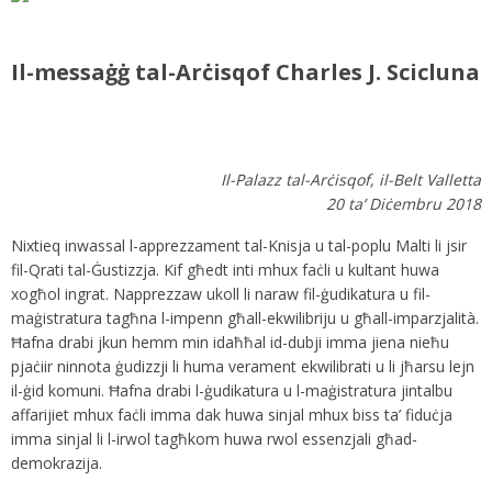
Il-messaġġ tal-Arċisqof Charles J. Scicluna
Il-Palazz tal-Arċisqof, il-Belt Valletta
20 ta’ Diċembru 2018
Nixtieq inwassal l-apprezzament tal-Knisja u tal-poplu Malti li jsir
fil-Qrati tal-Ġustizzja. Kif għedt inti mhux faċli u kultant huwa
xogħol ingrat. Napprezzaw ukoll li naraw fil-ġudikatura u fil-
maġistratura tagħna l-impenn għall-ekwilibriju u għall-imparzjalità.
Ħafna drabi jkun hemm min idaħħal id-dubji imma jiena nieħu
pjaċiir ninnota ġudizzji li huma verament ekwilibrati u li jħarsu lejn
il-ġid komuni. Ħafna drabi l-ġudikatura u l-maġistratura jintalbu
affarijiet mhux faċli imma dak huwa sinjal mhux biss ta’ fiduċja
imma sinjal li l-irwol tagħkom huwa rwol essenzjali għad-
demokrazija.