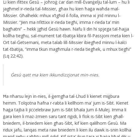
Li kien ifittex Ġesù – joħroġ ċar dan mill-Evanġelju tal-lum – hu li
jagħmel ir-rieda tal-Missier, għax hu kien ħaġa waħda mal-
Missier. Għalhekk: mhux x’tgħid il-folla, imma xi jrid minnu l-
Missier. “Jien ma nfittixx ir-rieda tiegħi, imma r-rieda ta’ min
bagħatni” – hekk jgħid Ġesù hawn. Nafu li din hi spjega tal-ħajja
kollha tiegħu, sal-mument tat-tbatija kbira fil-Passjoni meta kien l-
Ort tal-Ġetsemani, meta talab lill-Missier ibiegħed minnu l-kalċi
tat-tbatija, “imma tkun magħmula r-rieda tiegħek, u mhux tiegħi”
(Lq 22:42).
Ġesù qatt ma kien ikkundizzjonat min-nies.
Ħa nħarsu lejn in-nies, il-ġemgħa tal-Lhud li kienet miġbura
hemm. Tolqotna ħafna r-rabta li kellhom ma’ jum is-Sibt. Kienet
ħaġa tajba li jiċċelebraw Jum is-Sibt bħala Jum il-Mulej. Imma li
ġara kien li maż-żmien saru tant riġidi, li flok is-Sibt kien għall-
bniedem, il-bniedem kien għas-Sibt, kif kien qalilhom Ġesù. Ma
ridux jafu, lanqas meta raw bniedem li kien ilu dawk is-snin kollha
marid jieħu saħħtu mill-ġdid. Kif jista’ jkun tara xi ħaġa bħal dik u