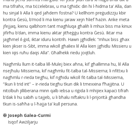
ma tifraħx, ma tiċċelebrax, u ma tgħidx: din hi l-ħidma ta’ Alla, dan
hu sinjal li Alla li qed jaħdem fostna? U kellhom preġudizzju kbir
kontra Ġesù, b’mod li ma kienu jaraw xejn ħlief ħażin. Anke meta
jfejjaq, kienu qalbhom tant magħluqa għalih li mhux biss ma kinux
jifirħu b’dan, imma kienu aktar jitħeġġu kontra Ġesù. Iktar ma
jagħmel il-ġid, iktar iduru kontrih. Hawn jgħidlek: “mhux biss għax
kien jikser is-Sibt, imma wkoll għaliex lil Alla kien jgħidlu Missieru u
kien iqis ruħu daqs Alla”. Għalhekk riedu joqtluh.
Nagħmlu llum it-talba lill-Mulej biex aħna, kif għallimna hu, lil Alla
nsejħulu Missierna, kif nagħmlu fit-talba tal-Missierna; li nfittxu li
nagħmlu r-rieda tiegħu, kif ngħidu wkoll fit-talba tal-Missierna,
“Ikun li trid int” – ir-rieda tiegħu tkun dik li tmexxina f’ħajjitna. U
nitolbuh jilliberana minn qalb iebsa u riġida li mhijiex kapaċi tifraħ
b’dak li hu sabiħ u tajjeb, u li bħalu niftakru li l-prijorità għandha
tkun is-saħħa u l-ħajja ta’ kull persuna.
✠ Joseph Galea-Curmi
Isqof Awżiljarju