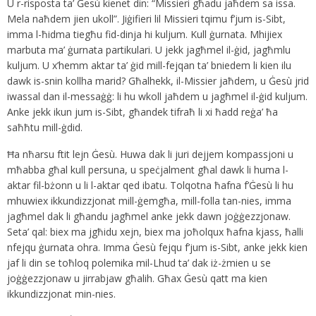
U r-risposta ta’ Ġesù kienet din: “Missieri għadu jaħdem sa issa.
Mela naħdem jien ukoll”. Jiġifieri lil Missieri tqimu f’jum is-Sibt,
imma l-ħidma tiegħu fid-dinja hi kuljum. Kull ġurnata. Mhijiex
marbuta ma’ ġurnata partikulari. U jekk jagħmel il-ġid, jagħmlu
kuljum. U x’hemm aktar ta’ ġid mill-fejqan ta’ bniedem li kien ilu
dawk is-snin kollha marid? Għalhekk, il-Missier jaħdem, u Ġesù jrid
iwassal dan il-messaġġ: li hu wkoll jaħdem u jagħmel il-ġid kuljum.
Anke jekk ikun jum is-Sibt, għandek tifraħ li xi ħadd reġa’ ħa
saħħtu mill-ġdid.
Ħa nħarsu ftit lejn Ġesù. Huwa dak li juri dejjem kompassjoni u
mħabba għal kull persuna, u speċjalment għal dawk li huma l-
aktar fil-bżonn u li l-aktar qed ibatu. Tolqotna ħafna f’Ġesù li hu
mhuwiex ikkundizzjonat mill-ġemgħa, mill-folla tan-nies, imma
jagħmel dak li għandu jagħmel anke jekk dawn joġġezzjonaw.
Seta’ qal: biex ma jgħidu xejn, biex ma joħolqux ħafna kjass, ħalli
nfejqu ġurnata ohra. Imma Ġesù fejqu f’jum is-Sibt, anke jekk kien
jaf li din se toħloq polemika mil-Lhud ta’ dak iż-żmien u se
joġġezzjonaw u jirrabjaw għalih. Għax Ġesù qatt ma kien
ikkundizzjonat min-nies.