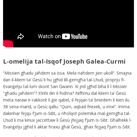
L-omelija tal-Isqof Joseph Galea-Curmi
“Missieri għadu jaħdem sa issa. Mela naħdem jien ukoll”. Smajna
dan il-kliem ta’ Ġesù li hu jgħid lill-ġemgħa tal-Lhud, proprju fl-
Evanġelju tal-lum skont San Ġwann. Xi jrid jgħid biha li l-Missier
“għadu jaħdem”? X’inhi din il-ħidma? Nifhmu dal-kliem ta’ Ġesù
meta naraw ir-rakkont li ġie qabel, il-fejqan ta’ bniedem li kien ilu
38 sena marid, u Ġesù qallu: “Qum, aqbad friexek, u imxi”. Imma
dakinhar fejqu f’jum is-Sibt, u nħolqot polemika mal-ġemgħa tal-
Lhud li ma kinux jaċċettaw li Ġesù jfejjaq f’jum is-Sibt. Għalhekk l-
Evanġelju jgħid li aktar ħraxu għal Ġesù, għax fejjaq f’jum is-Sibt.