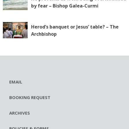
by fear – Bishop Galea-Curmi
Herod’s banquet or Jesus’ table? – The
Archbishop
EMAIL
BOOKING REQUEST
ARCHIVES
POLICIES & FORMS