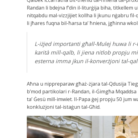
Randan li bdejna f’din il-liturġija biha, titkellem
nitqabdu mal-vizzjijiet kollha li jkunu nġabru fil
li jħares fuqna bil-ħarsa ta’ ħniena, jgħinna wko
L-iżjed importanti għall-Mulej huwa li r-
karità mill-qalb, li jiena nitlob propju 
esterna imma jkun il-konverżjoni tal-qal
Aħna u nippreparaw għaż-żjara tal-Qdusija Tiegħ
b’mod partikolari r-Randan, il-Ġimgħa Mqaddsa u 
ta’ Ġesù mill-imwiet. Il-Papa ġej propju 50 jum wa
konklużjoni tal-istaġun tal-Għid.