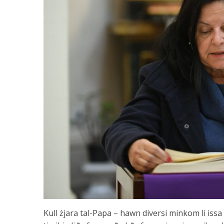
Kull żjara tal-Papa – hawn diversi minkom li issa 