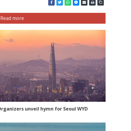
Read more
rganizers unveil hymn for Seoul WYD