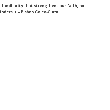
 familiarity that strengthens our faith, not
inders it – Bishop Galea‑Curmi