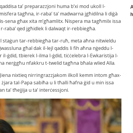
qaddisa ta’ preparazzjoni huma b’xi mod ukoll l-
A
isfera tagħna, ir-raba’ ta’ madwarna jgħidilna li diġà
h
 is-sena għax xita m’għamlitx. Nispera ma tagħmilx issa
raba’ qed jgħidlek li dalwaqt ir-rebbiegħa.
oll staġun tar-rebbiegħa tar-ruħ, meta aħna nitwieldu
wassluna għal dak il-lejl qaddis li fih aħna nġeddu l-
l-ġdid, tbierek l-ilma l-ġdid, tiċċelebra l-Ewkaristija l-
 fih aħna nerġgħu nfakkru t-twelid tagħna bħala wlied Alla.
Jiena nixtieq nirringrazzjakom ilkoll kemm intom għax-
jara tal-Papa sabiħa u li tħalli ħafna ġid u min issa
ta’ tħejjija u ta’ interċessjoni.