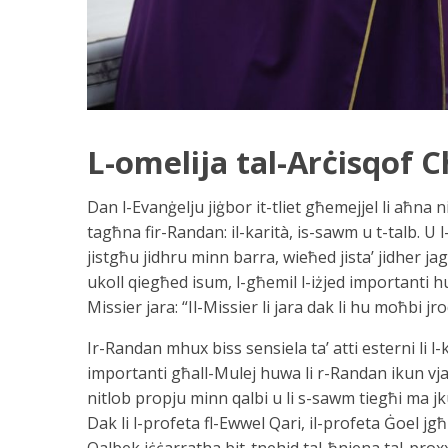
L-omelija tal-Arċisqof C
Dan l-Evanġelju jiġbor it-tliet għemejjel li aħna 
tagħna fir-Randan: il-karità, is-sawm u t-talb. U
jistgħu jidhru minn barra, wieħed jista’ jidher jagħ
ukoll qiegħed isum, l-għemil l-iżjed importanti huwa
Missier jara: “Il-Missier li jara dak li hu moħbi jr
Ir-Randan mhux biss sensiela ta’ atti esterni li 
importanti għall-Mulej huwa li r-Randan ikun vjaġġ 
nitlob propju minn qalbi u li s-sawm tiegħi ma j
Dak li l-profeta fl-Ewwel Qari, il-profeta Ġoel j
Qalbek iċċarratha bit-tnehid tal-ħniena tal-proxx