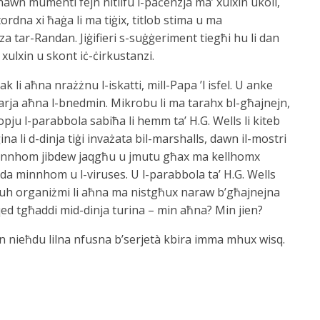
hawn mumenti fejn nitilfu l-paċenzja ma’ xulxin ukoll,
ordna xi ħaġa li ma tiġix, titlob stima u ma
za tar-Randan. Jiġifieri s-suġġeriment tiegħi hu li dan
xulxin u skont iċ-ċirkustanzi.
k li aħna nrażżnu l-iskatti, mill-Papa ’l isfel. U anke
rja aħna l-bnedmin. Mikrobu li ma tarahx bl-għajnejn,
opju l-parabbola sabiħa li hemm ta’ H.G. Wells li kiteb
ina li d-dinja tiġi invażata bil-marshalls, dawn il-mostri
 minnhom jibdew jaqgħu u jmutu għax ma kellhomx
da minnhom u l-viruses. U l-parabbola ta’ H.G. Wells
mluh organiżmi li aħna ma nistgħux naraw b’għajnejna
d tgħaddi mid-dinja turina – min aħna? Min jien?
n nieħdu lilna nfusna b’serjetà kbira imma mhux wisq.