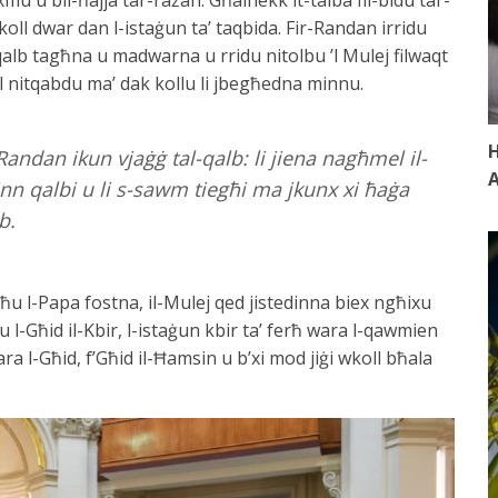
 ukoll dwar dan l-istaġun ta’ taqbida. Fir-Randan irridu
-qalb tagħna u madwarna u rridu nitolbu ’l Mulej filwaqt
ll nitqabdu ma’ dak kollu li jbegħedna minnu.
H
Randan ikun vjaġġ tal-qalb: li jiena nagħmel il-
A
minn qalbi u li s-sawm tiegħi ma jkunx xi ħaġa
b.
u l-Papa fostna, il-Mulej qed jistedinna biex ngħixu
l-Għid il-Kbir, l-istaġun kbir ta’ ferħ wara l-qawmien
ra l-Għid, f’Għid il-Ħamsin u b’xi mod jiġi wkoll bħala