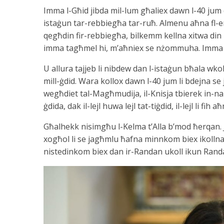
Imma l-Għid jibda mil-lum għaliex dawn l-40 jum 
istaġun tar-rebbiegħa tar-ruħ. Almenu aħna fl-em
qegħdin fir-rebbiegħa, bilkemm kellna xitwa din
imma tagħmel hi, m’aħniex se nżommuha. Imma r-
U allura tajjeb li nibdew dan l-istaġun bħala wk
mill-ġdid. Wara kollox dawn l-40 jum li bdejna se j
wegħdiet tal-Magħmudija, il-Knisja tbierek in-nar i
ġdida, dak il-lejl huwa lejl tat-tiġdid, il-lejl li
Għalhekk nisimgħu l-Kelma t’Alla b’mod ħerqan. 
xogħol li se jagħmlu ħafna minnkom biex ikollna ż
nistedinkom biex dan ir-Randan ukoll ikun Randan 