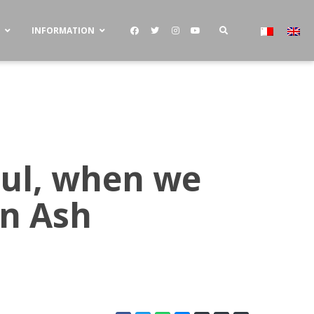
S
INFORMATION
soul, when we
on Ash