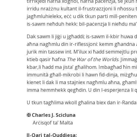
tirrikjedi ħafna xogħol, ħafna paċenzja, se jkun 
irridu nrażżnu kultant il-frustrazzjoni li nħossu t
jagħmluhielekx, eċċ u dik tkun parti mill-peniten
is-sawm neħduh hekk: bil-paċenzja li nieħdu ma’ 
Dak sawm li jiġi u jgħaddi; is-sawm il-kbir huwa da
aħna nagħmlu din ir-riflessjoni: kemm għandna a
jurik min tassew int. M’ilux xi ħadd semmejtlu pr
ktieb qasir ħafna
The War of the Worlds
. Jimmaġ
kbar,li ħadd ma jista’ għalihom. Imbagħad ħin
immunità għall-mikrobi li hawn fid-dinja, miżgħu
kienet li dak li ma stajniex nagħmlu aħna, għa
imma hemmhekk qegħdin. U din l-esperjenza li qe
U tkun tagħlima wkoll għalina biex dan ir-Randa
✠ Charles J. Scicluna
Arċisqof ta’ Malta
Il-Qari tal-Quddiesa: