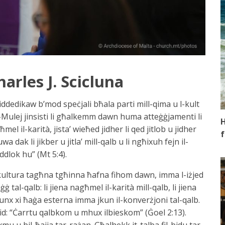
harles J. Scicluna
niddedikaw b’mod speċjali bħala parti mill-qima u l-kult
 l-Mulej jinsisti li għalkemm dawn huma atteġġjamenti li
H
mel il-karità, jista’ wieħed jidher li qed jitlob u jidher
f
 dak li jikber u jitla’ mill-qalb u li ngħixuh fejn il-
oddlok hu” (Mt 5:4).
l-kultura tagħna tgħinna ħafna fihom dawn, imma l-iżjed
tal-qalb: li jiena nagħmel il-karità mill-qalb, li jiena
kunx xi ħaġa esterna imma jkun il-konverżjoni tal-qalb.
għid: “Ċarrtu qalbkom u mhux ilbieskom” (Ġoel 2:13).
mu u bil-ħajja tar-rażan. Għalhekk it-talba fil-bidu tar-