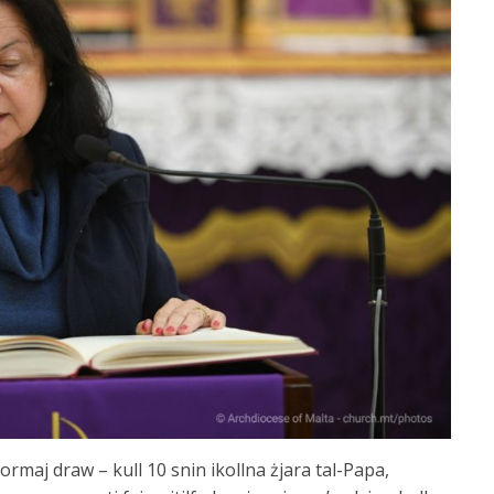
ormaj draw – kull 10 snin ikollna żjara tal-Papa,