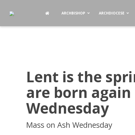
ARCHBISHOP
ARCHDIOCESE
Lent is the spr
are born again
Wednesday
Mass on Ash Wednesday