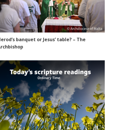
erod’s banquet or Jesus’ table? – The
rchbishop