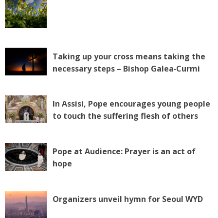
Taking up your cross means taking the
necessary steps – Bishop Galea‑Curmi
In Assisi, Pope encourages young people
to touch the suffering flesh of others
Pope at Audience: Prayer is an act of
hope
Organizers unveil hymn for Seoul WYD