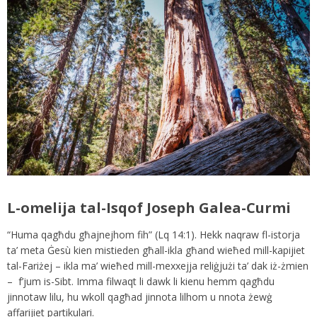
L-omelija tal-Isqof Joseph Galea-Curmi
“Huma qagħdu għajnejhom fih” (Lq 14:1). Hekk naqraw fl-istorja
ta’ meta Ġesù kien mistieden għall-ikla għand wieħed mill-kapijiet
tal-Fariżej – ikla ma’ wieħed mill-mexxejja reliġjużi ta’ dak iż-żmien
– f’jum is-Sibt. Imma filwaqt li dawk li kienu hemm qagħdu
jinnotaw lilu, hu wkoll qagħad jinnota lilhom u nnota żewġ
affarijiet partikulari.