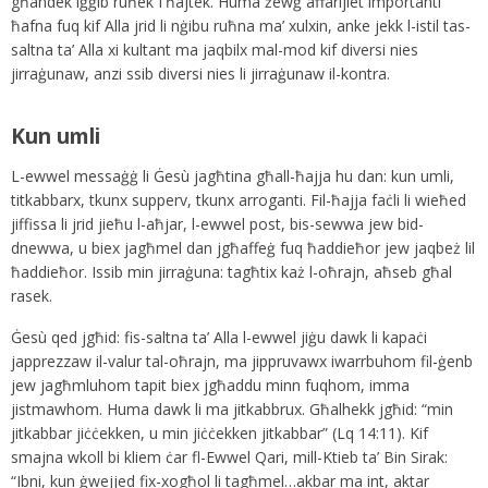
għandek iġġib ruħek f’ħajtek. Huma żewġ affarijiet importanti
ħafna fuq kif Alla jrid li nġibu ruħna ma’ xulxin, anke jekk l-istil tas-
saltna ta’ Alla xi kultant ma jaqbilx mal-mod kif diversi nies
jirraġunaw, anzi ssib diversi nies li jirraġunaw il-kontra.
Kun umli
L-ewwel messaġġ li Ġesù jagħtina għall-ħajja hu dan: kun umli,
titkabbarx, tkunx supperv, tkunx arroganti. Fil-ħajja faċli li wieħed
jiffissa li jrid jieħu l-aħjar, l-ewwel post, bis-sewwa jew bid-
dnewwa, u biex jagħmel dan jgħaffeġ fuq ħaddieħor jew jaqbeż lil
ħaddieħor. Issib min jirraġuna: tagħtix każ l-oħrajn, aħseb għal
rasek.
Ġesù qed jgħid: fis-saltna ta’ Alla l-ewwel jiġu dawk li kapaċi
japprezzaw il-valur tal-oħrajn, ma jippruvawx iwarrbuhom fil-ġenb
jew jagħmluhom tapit biex jgħaddu minn fuqhom, imma
jistmawhom. Huma dawk li ma jitkabbrux. Għalhekk jgħid: “min
jitkabbar jiċċekken, u min jiċċekken jitkabbar” (Lq 14:11). Kif
smajna wkoll bi kliem ċar fl-Ewwel Qari, mill-Ktieb ta’ Bin Sirak:
“Ibni, kun ġwejjed fix-xogħol li tagħmel…akbar ma int, aktar