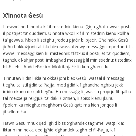
X’innota Ġesù
L-ewwel nett innota kif il-mistednin kienu f’ġirja għall-ewwel post,
il-postijiet ta’ quddiem. U nnota wkoll kif il-mistednin kienu kollha
ta’ ġewwa, ħbieb li setgħu jroddu pjaċir bi pjaċir. Għalhekk Ġesù
jieħu l-okkażjoni tal-ikla biex iwassal żewġ messaġġi importanti. L-
ewwel messaġġ kien lill-mistednin: tfittxux il-postijiet ta’ quddiem,
tagħżlux l-aħjar post. Imbagħad messaġġ lil min stiednu: tistedinx
bil-ħsieb li ħaddieħor iroddlok il-pjaċir li tkun għamiltlu.
Tinnutaw li din l-ikla hi okkażjoni biex Ġesù jwassal il-messaġġ
tiegħu ta’ stil ġdid ta’ ħajja, mod ġdid kif għandna ngħixu jekk
irridu nkunu dixxipli tiegħu. Hu messaġġ li jwasslu proprju fil-qalba
tal-mexxejja reliġjużi ta’ dak iż-żmien, li spiss kienu jkunu
f’polemika miegħu; magħhom Ġesù qatt ma kien jonqos li
jitkellem ċar.
Hawn Ġesù mhux qed jgħid biss x’għandek tagħmel waqt ikla;
iktar minn hekk, qed jgħid x’għandek tagħmel fil-ħajja, kif