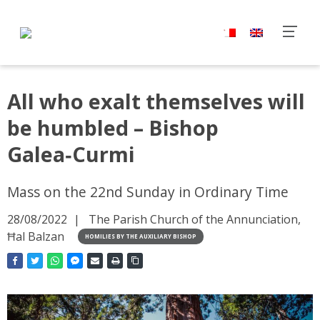
All who exalt themselves will
be humbled – Bishop
Galea‑Curmi
Mass on the 22nd Sunday in Ordinary Time
28/08/2022
The Parish Church of the Annunciation,
Ħal Balzan
HOMILIES BY THE AUXILIARY BISHOP