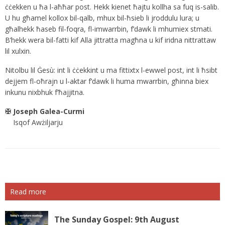
ċċekken u ħa l-aħħar post. Hekk kienet ħajtu kollha sa fuq is-salib.
U hu għamel kollox bil-qalb, mhux bil-ħsieb li jroddulu lura; u
għalhekk ħaseb fil-foqra, fl-imwarrbin, f’dawk li mhumiex stmati.
B’hekk wera bil-fatti kif Alla jittratta magħna u kif iridna nittrattaw
lil xulxin.
Nitolbu lil Ġesù: int li ċċekkint u ma fittixtx l-ewwel post, int li ħsibt
dejjem fl-oħrajn u l-aktar f’dawk li huma mwarrbin, għinna biex
inkunu nixbhuk f’ħajjitna.
✠ Joseph Galea-Curmi
Isqof Awżiljarju
Read more
The Sunday Gospel: 9th August