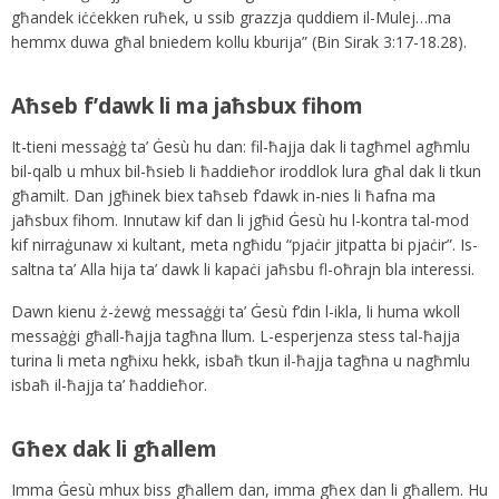
għandek iċċekken ruħek, u ssib grazzja quddiem il-Mulej…ma
hemmx duwa għal bniedem kollu kburija” (Bin Sirak 3:17-18.28).
Aħseb f’dawk li ma jaħsbux fihom
It-tieni messaġġ ta’ Ġesù hu dan: fil-ħajja dak li tagħmel agħmlu
bil-qalb u mhux bil-ħsieb li ħaddieħor iroddlok lura għal dak li tkun
għamilt. Dan jgħinek biex taħseb f’dawk in-nies li ħafna ma
jaħsbux fihom. Innutaw kif dan li jgħid Ġesù hu l-kontra tal-mod
kif nirraġunaw xi kultant, meta ngħidu “pjaċir jitpatta bi pjaċir”. Is-
saltna ta’ Alla hija ta’ dawk li kapaċi jaħsbu fl-oħrajn bla interessi.
Dawn kienu ż-żewġ messaġġi ta’ Ġesù f’din l-ikla, li huma wkoll
messaġġi għall-ħajja tagħna llum. L-esperjenza stess tal-ħajja
turina li meta ngħixu hekk, isbaħ tkun il-ħajja tagħna u nagħmlu
isbaħ il-ħajja ta’ ħaddieħor.
Għex dak li għallem
Imma Ġesù mhux biss għallem dan, imma għex dan li għallem. Hu