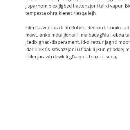
jisparhom biex jiġbed l-attenzjoni ta’ xi vapur. Bi
tempesta oħra kienet riesqa lejh.
Film t’avventura li fih Robert Redford, l-uniku attu
mewt, anke meta jidher li ma baqagħlu l-ebda tama
jċedix għad-disperament. Id-direttur jagħti mporta
idaħħlek fis-sitwazzjoni u f’dak li jkun għaddej mi
l-film jarawh dawk li għalqu t-tnax –il sena.