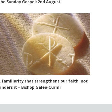
he Sunday Gospel: 2nd August
 familiarity that strengthens our faith, not
inders it – Bishop Galea‑Curmi