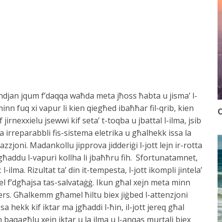
ndjan jqum f’daqqa waħda meta jħoss ħabta u jisma’ l-
 minn fuq xi vapur li kien qiegħed ibaħħar fil-qrib, kien
O
 jirnexxielu jsewwi kif seta’ t-toqba u jbattal l-ilma, jsib
a irreparabbli fis-sistema eletrika u għalhekk issa la
zzjoni. Madankollu jipprova jidderiġi l-jott lejn ir-rotta
jgħaddu l-vapuri kollha li jbaħħru fih. Sfortunatamnet,
-ilma. Rizultat ta’ din it-tempesta, l-jott ikompli jintela’
nżel f’dgħajsa tas-salvataġġ. Ikun għal xejn meta minn
s. Għalkemm għamel ħiltu biex jiġbed l-attenzjoni
a hekk kif iktar ma jgħaddi l-ħin, il-jott jereq għal
 baqagħlu xejn iktar u la ilma u l-anqas murtali biex