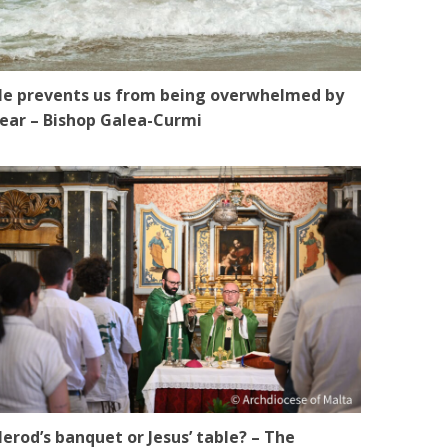
e prevents us from being overwhelmed by
ear – Bishop Galea-Curmi
erod’s banquet or Jesus’ table? – The