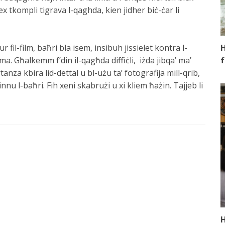
ex tkompli tigrava l-qaghda, kien jidher biċ-ċar li
H
r fil-film, baħri bla isem, insibuh jissielet kontra l-
f
. Għalkemm f’din il-qagħda diffiċli, iżda jibqa’ ma’
nza kbira lid-dettal u bl-użu ta’ fotografija mill-qrib,
nnu l-baħri. Fih xeni skabrużi u xi kliem ħażin. Tajjeb li
H