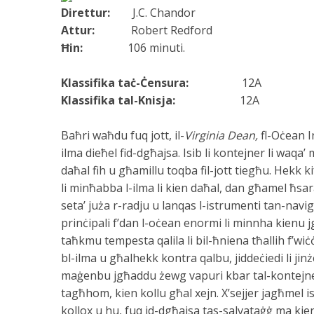
Direttur:
J.C. Chandor
Attur:
Robert Redford
Ħin:
106 minuti.
Klassifika taċ-Ċensura:
12A
Klassifika tal-Knisja:
12A
Baħri waħdu fuq jott, il-
Virginia Dean,
fl-Oċean I
ilma dieħel fid-dgħajsa. Isib li kontejner li waqa’
daħal fih u għamillu toqba fil-jott tiegħu. Hekk kif
li minħabba l-ilma li kien daħal, dan għamel ħsar
seta’ juża r-radju u lanqas l-istrumenti tan-naviga
prinċipali f’dan l-oċean enormi li minnha kienu 
taħkmu tempesta qalila li bil-ħniena tħallih f’wiċċ l
bl-ilma u għalhekk kontra qalbu, jiddeċiedi li ji
maġenbu jgħaddu żewg vapuri kbar tal-kontejner
tagħhom, kien kollu għal xejn. X’sejjer jagħmel iss
kollox u hu, fuq id-dgħajsa tas-salvataġġ ma kien