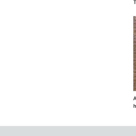
T
A
h